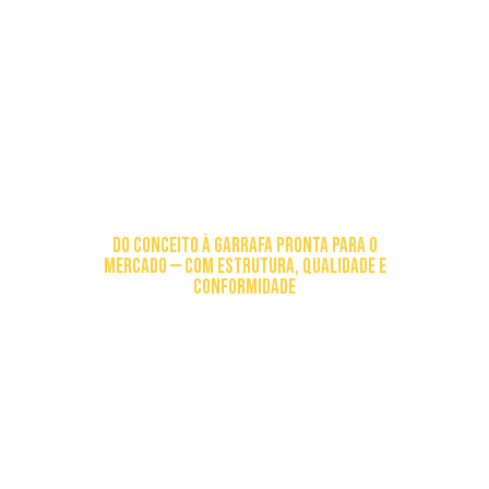
SUA MARCA DE
BEBIDA COMEÇA AQUI
DO CONCEITO À GARRAFA PRONTA PARA O
MERCADO — COM ESTRUTURA, QUALIDADE E
CONFORMIDADE
Industrialização e terceirização completas para quem
quer lançar, escalar ou profissionalizar sua marca de
bebidas.