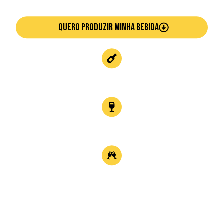
QUERO PRODUZIR MINHA BEBIDA
CACHAÇAS
de qualidade
LICORES
diversos
BEBIDAS
mistas